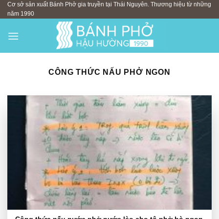
Cơ sở sản xuất Bánh Phở gia truyền tại Thái Nguyên. Thương hiệu từ những
Skip
năm 1990
to
content
CÔNG THỨC NẤU PHỞ NGON