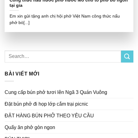
Công thức nấu nước phở nước lèo cho tô phở bò ngon
tại gia
Em xin gửi tặng anh chị hội phở Việt Nam công thức nấu
phở bò[...]
BÀI VIẾT MỚI
Cung cấp bún phở tươi lên Ngã 3 Quán Vuông
Đặt bún phở đi họp lớp cắm trại picnic
ĐẶT HÀNG BÚN PHỞ THEO YÊU CẦU
Quẩy ăn phở gòn ngon