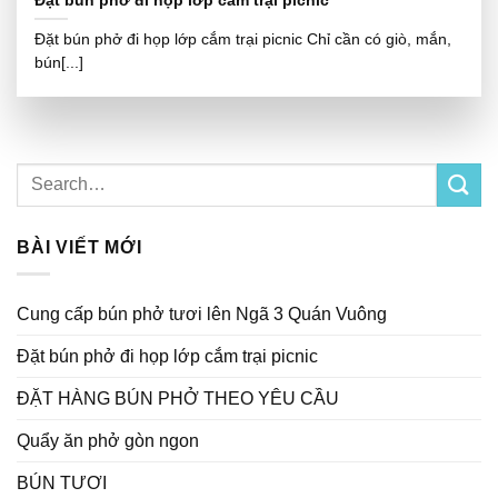
Đặt bún phở đi họp lớp cắm trại picnic
Đặt bún phở đi họp lớp cắm trại picnic Chỉ cần có giò, mắn,
bún[...]
BÀI VIẾT MỚI
Cung cấp bún phở tươi lên Ngã 3 Quán Vuông
Đặt bún phở đi họp lớp cắm trại picnic
ĐẶT HÀNG BÚN PHỞ THEO YÊU CẦU
Quẩy ăn phở gòn ngon
BÚN TƯƠI